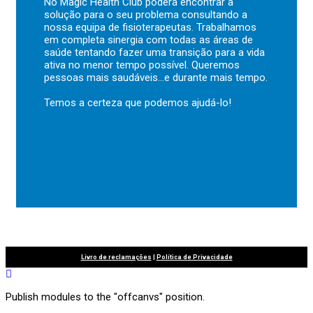
No Magic Health Club poderá encontrar a
solução para o seu problema consultando a
nossa equipa de fisioterapeutas. Trabalhamos
em completa sinergia com todas as áreas de
saúde tentando fazer uma transição para a vida
ativa no menor tempo possível. Queremos
pessoas mais saudáveis…e durante mais tempo.
Temos a certeza que podemos ajudá-lo!
Livro de reclamações
|
Política de Privacidade
Publish modules to the "offcanvs" position.