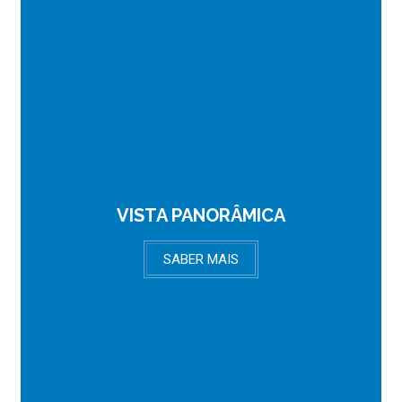
Com uma vista deslumbrante sobre o
VISTA PANORÂMICA
mar e muita luz natural, manter o seu
corpo em forma e melhorar o bem-
estar da sua família, vai ser um prazer.
SABER MAIS
Além da vista panorâmica sobre o mar
e da localização fantástica, a zona é
extremamente calma.